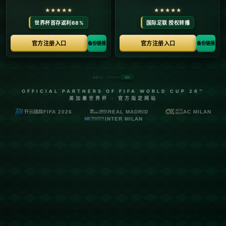
首页
关于狗子28
服务
单独服务
新闻中心
狗子28的团队
联系狗子28
页面未找到
首页
404 Error
糟糕！找不到该页面
糟糕！找不到该页面