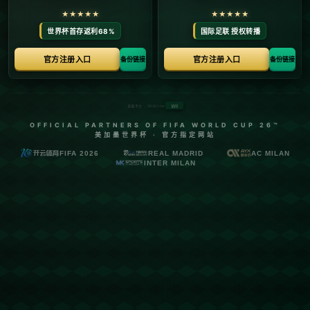
首页
关于狗子28
服务
单独服务
新闻中心
狗子28的团队
联系狗子28
页面未找到
首页
404 Error
糟糕！找不到该页面
糟糕！找不到该页面