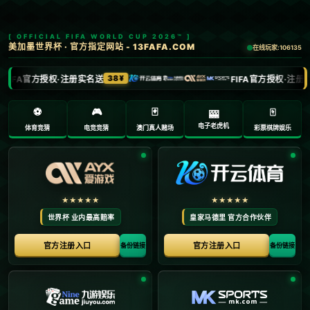
0832-9296917
admin@hair-nj.com