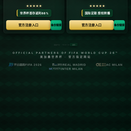
首页
关于狗子28
服务
单独服务
新闻中心
狗子28的团队
联系狗子28
页面未找到
首页
404 Error
糟糕！找不到该页面
糟糕！找不到该页面