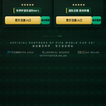
首页
关于狗子28
服务
单独服务
新闻中心
狗子28的团队
联系狗子28
页面未找到
首页
404 Error
糟糕！找不到该页面
糟糕！找不到该页面