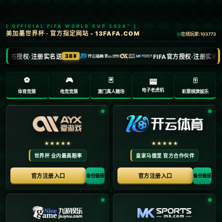
0832-9296917
admin@hair-nj.com