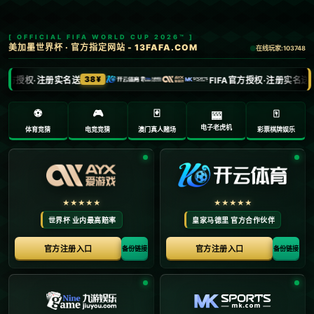
0832-9296917
admin@hair-nj.com