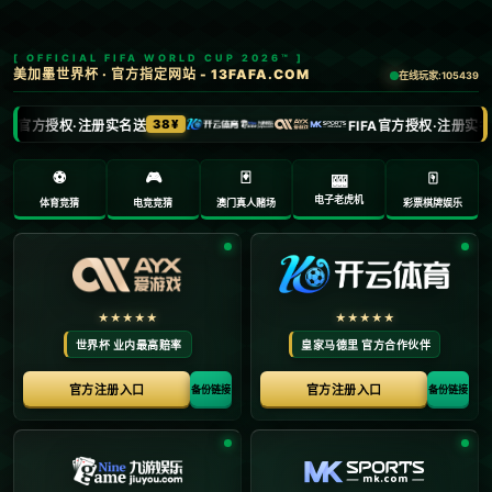
0832-9296917
admin@hair-nj.com