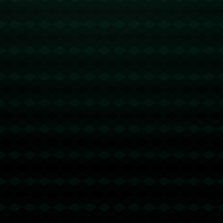
返回首页
订阅新闻通讯
随时了解我们的最新动态！订阅我们的时事通讯即可收到独家内
容和特别优惠。
订阅我们的服务
首页
关于我们
服务
团队
新闻中心
联系我们