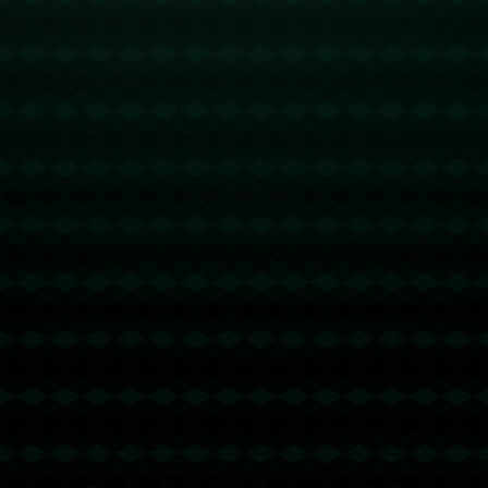
返回首页
订阅新闻通讯
随时了解我们的最新动态！订阅我们的时事通讯即可收到独家内
容和特别优惠。
订阅我们的服务
首页
关于我们
服务
团队
新闻中心
联系我们