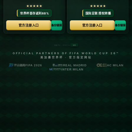
首页
关于狗子28
服务
单独服务
新闻中心
狗子28的团队
联系狗子28
页面未找到
首页
404 Error
糟糕！找不到该页面
糟糕！找不到该页面