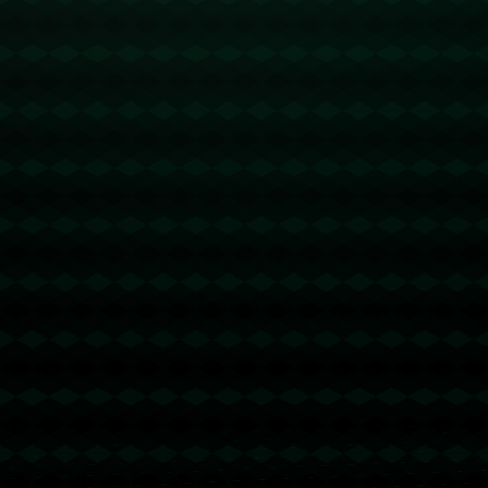
返回首页
订阅新闻通讯
随时了解我们的最新动态！订阅我们的时事通讯即可收到独家内
容和特别优惠。
订阅我们的服务
首页
关于我们
服务
团队
新闻中心
联系我们