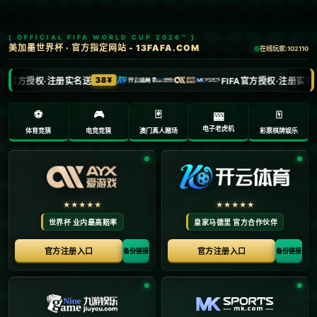
0832-9296917
admin@hair-nj.com