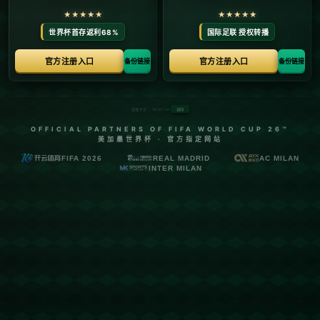
首页
关于狗子28
服务
单独服务
新闻中心
狗子28的团队
联系狗子28
页面未找到
首页
404 Error
糟糕！找不到该页面
糟糕！找不到该页面